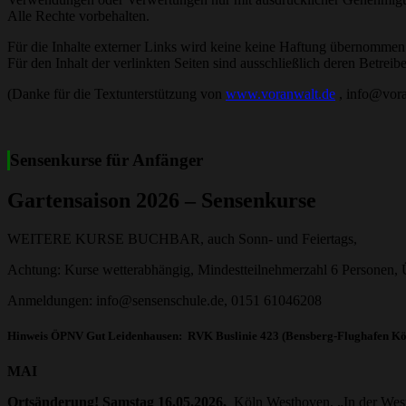
Alle Rechte vorbehalten.
Für die Inhalte externer Links wird keine keine Haftung übernommen
Für den Inhalt der verlinkten Seiten sind ausschließlich deren Betreibe
(Danke für die Textunterstützung von
www.voranwalt.de
, info@vora
Sensenkurse für Anfänger
Gartensaison 2026 – Sensenkurse
WEITERE KURSE BUCHBAR, auch Sonn- und Feiertags,
Achtung: Kurse wetterabhängig, Mindestteilnehmerzahl 6 Personen
Anmeldungen: info@sensenschule.de, 0151 61046208
Hinweis ÖPNV Gut Leidenhausen: RVK Buslinie 423 (Bensberg-Flughafen Kö
MAI
Ortsänderung! Samstag 16.05.2026,
Köln Westhoven, „In der West