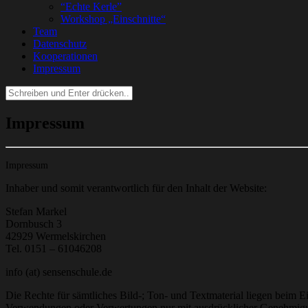
“Echte Kerle”
Workshop „Einschnitte“
Team
Datenschutz
Kooperationen
Impressum
Suchen
nach:
Impressum
Impressum
Inhaber und somit verantwortlich für den Inhalt der Website:
Stefan Markel
Dornbusch 3
42929 Wermelskirchen
Tel. 0151 – 61046208
info (at) sensenschule.de
Die Rechte für sämtliches Bild-; Ton- und Textmaterial liegen beim E
Verwendungen oder Verwertungen nur mit ausdrücklicher Genehmigu