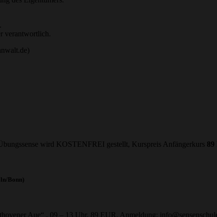
.
r verantwortlich.
nwalt.de)
, Übungssense wird KOSTENFREI gestellt, Kurspreis Anfängerkurs
89
ln/Bonn)
hovener Aue“ , 09 – 13 Uhr, 89 EUR, Anmeldung: info@sensenschul