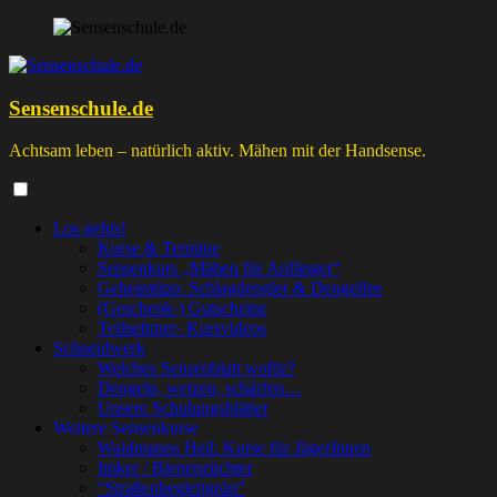
Zum
Inhalt
springen
Sensenschule.de
Achtsam leben – natürlich aktiv. Mähen mit der Handsense.
Los gehts!
Kurse & Termine
Sensenkurs „Mähen für Anfänger“
Geheimtipp: Schlagdengler & Dengelfee
(Geschenk-) Gutscheine
Teilnehmer- Kursvideos
Schneidwerk
Welches Sensenblatt wofür?
Dengeln, wetzen, schärfen…
Unsere Schulungsblätter
Weitere Sensenkurse
Waidmanns Heil: Kurse für JägerInnen
Imker / Bienenzüchter
“Straßenbegleitgrün”