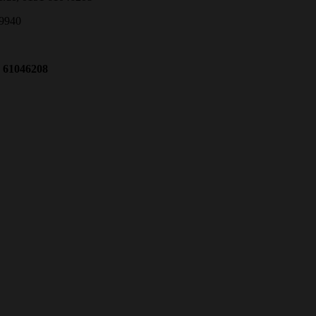
9940
1
61046208