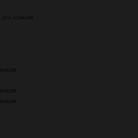
e, 0151 61046208
61046208
61046208
61046208